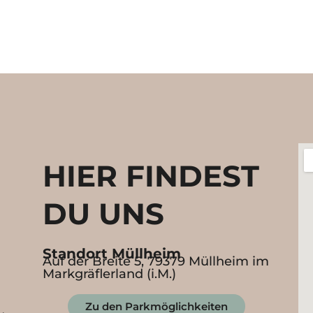
Kindergottesdienst
Dabei sein & erleben
G
HIER FINDEST
DU UNS
Standort Müllheim
Auf der Breite 5, 79379 Müllheim im
Markgräflerland (i.M.)
Zu den Parkmöglichkeiten